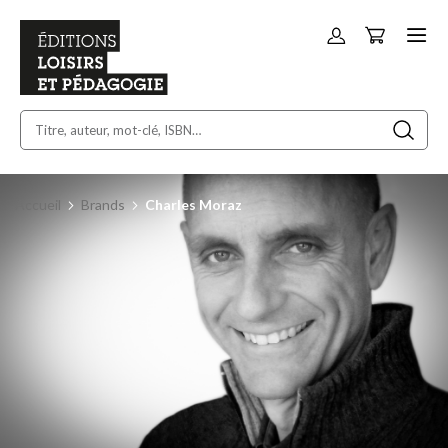
Panier
Allez
au
contenu
Accueil
Brands
Charles Moraz