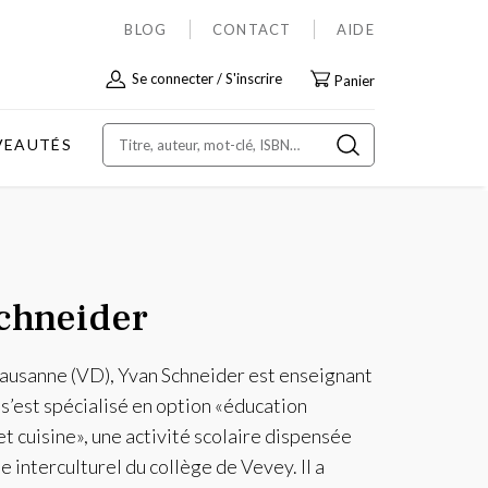
BLOG
CONTACT
AIDE
Allez
Se connecter
S'inscrire
Panier
au
contenu
VEAUTÉS
chneider
ausanne (VD), Yvan Schneider est enseignant
 s’est spécialisé en option «éducation
et cuisine», une activité scolaire dispensée
e interculturel du collège de Vevey. Il a