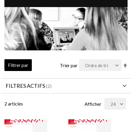
Pa
Filtrer par
Trier par
or
dé
FILTRES ACTIFS
2
articles
Afficher