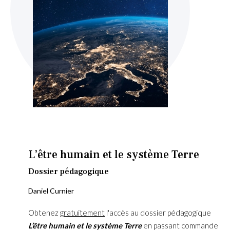
Skip
to
the
beginning
L’être humain et le système Terre
of
the
Dossier pédagogique
images
Daniel Curnier
gallery
Obtenez
gratuitement
l'accès au dossier pédagogique
L’être humain et le système Terre
en passant commande