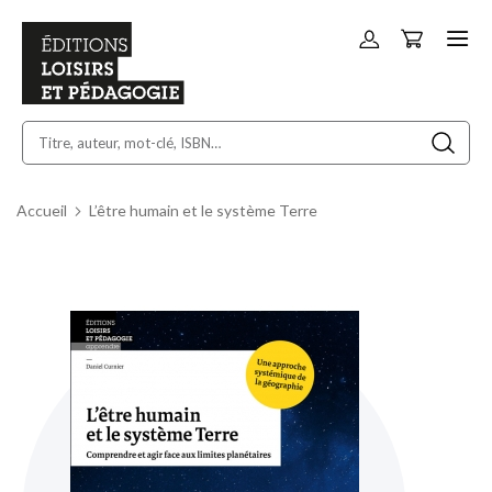
Panier
Allez
au
contenu
Accueil
L’être humain et le système Terre
Skip
to
the
end
of
the
images
gallery