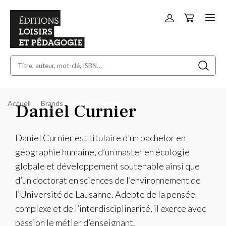
Panier
Allez
au
contenu
Accueil
Brands
Daniel Curnier
Daniel Curnier
Daniel Curnier est titulaire d’un bachelor en
géographie humaine, d’un master en écologie
globale et développement soutenable ainsi que
d’un doctorat en sciences de l’environnement de
l’Université de Lausanne. Adepte de la pensée
complexe et de l’interdisciplinarité, il exerce avec
passion le métier d’enseignant.