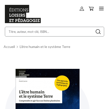
Panier
Allez
au
contenu
Accueil
L’être humain et le système Terre
Skip
to
the
end
of
the
images
gallery