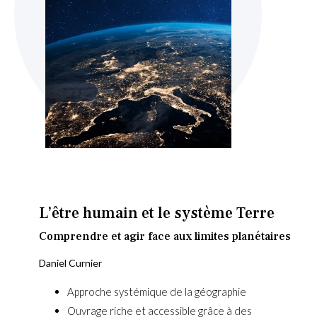
Skip
to
the
beginning
L’être humain et le système Terre
of
the
Comprendre et agir face aux limites planétaires
images
Daniel Curnier
gallery
Approche systémique de la géographie
Ouvrage riche et accessible grâce à des