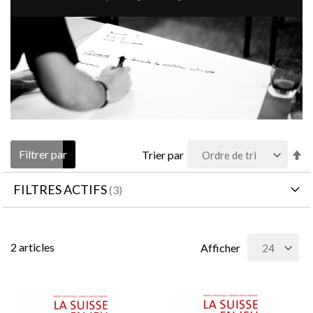
Pa
Filtrer par
Trier par
or
dé
FILTRES ACTIFS
2
articles
Afficher