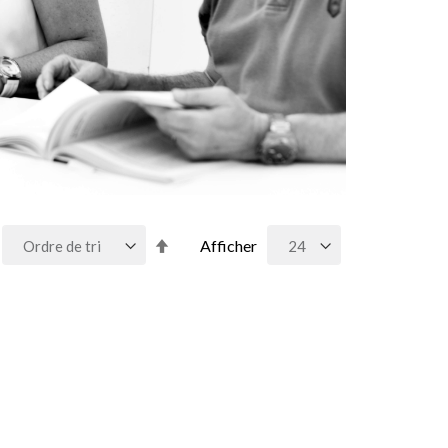
Par
Afficher
ordre
décroissant