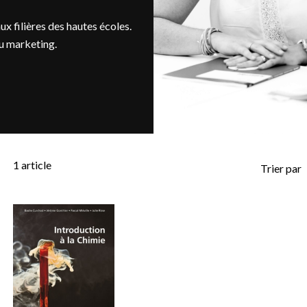
ux filières des hautes écoles.
au marketing.
1
article
Trier par