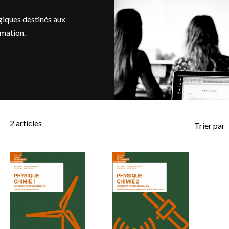
iques destinés aux
rmation.
2
articles
Trier par