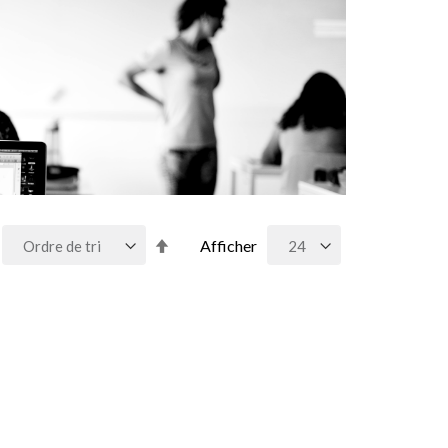
Par
Afficher
ordre
décroissant