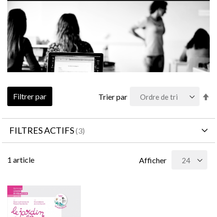
Pa
Filtrer par
Trier par
or
dé
FILTRES ACTIFS
1
article
Afficher