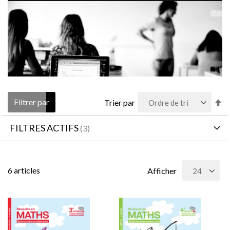
Pa
Filtrer par
Trier par
or
dé
FILTRES ACTIFS
6
articles
Afficher