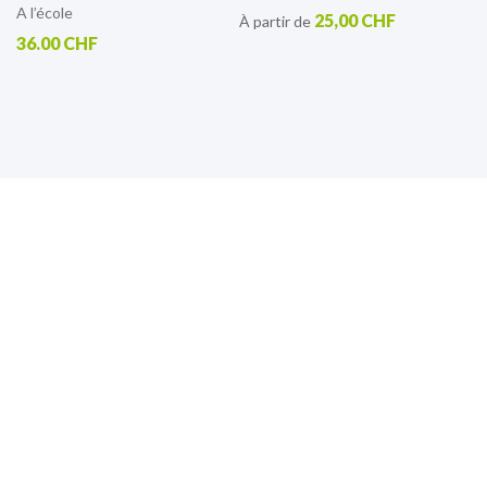
A l’école
25,00 CHF
À partir de
36.00 CHF
S’inscrire à notre lettre
d’information
Retrouvez toutes nos actualités.
Sign
Up
for
Our
Newsletter: