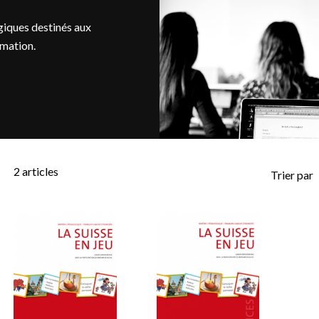
iques destinés aux
rmation.
2
articles
Trier par