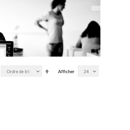
Par
Afficher
ordre
décroissant