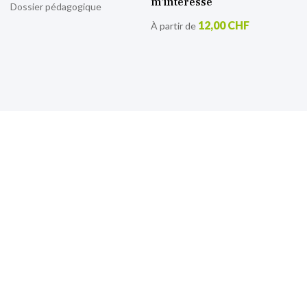
m’intéresse
Dossier pédagogique
12,00 CHF
À partir de
S’inscrire à notre lettre
d’information
Retrouvez toutes nos actualités.
Sign
Up
for
Our
Newsletter: