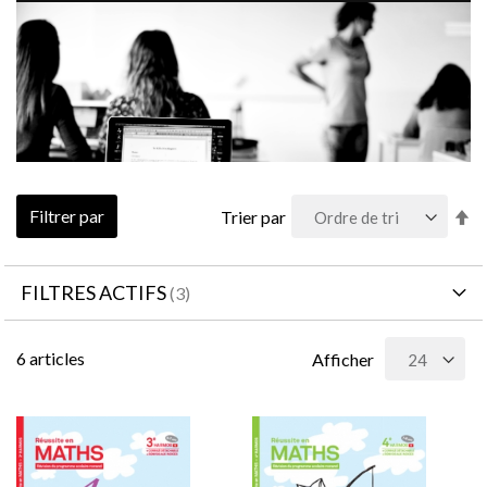
Pa
Filtrer par
Trier par
or
dé
FILTRES ACTIFS
6
articles
Afficher