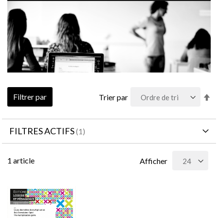
Pa
Filtrer par
Trier par
or
dé
FILTRES ACTIFS
1
article
Afficher