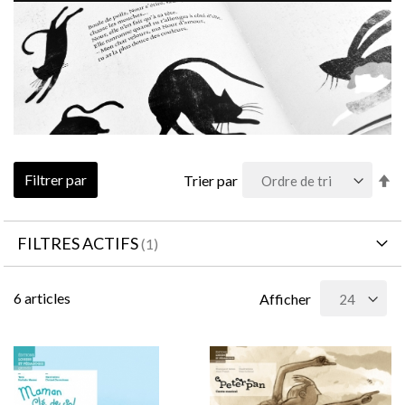
Pa
Filtrer par
Trier par
or
dé
FILTRES ACTIFS
6
articles
Afficher