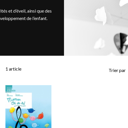
és et d’éveil, ainsi que des
éveloppement de l’enfant.
1
article
Trier par