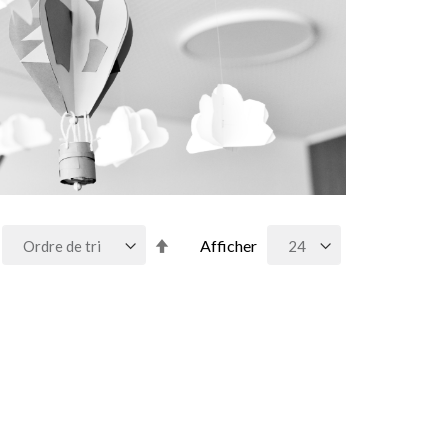
Par
Afficher
ordre
décroissant