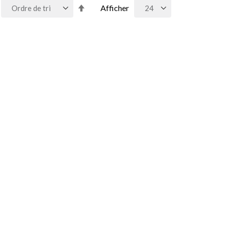
Par
Afficher
ordre
décroissant