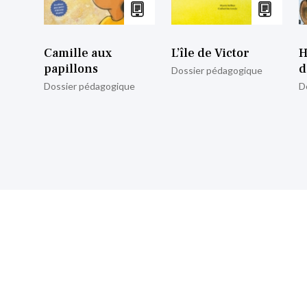
Camille aux
L’île de Victor
H
papillons
d
Dossier pédagogique
Dossier pédagogique
D
nscrire à notre lettre d’informa
Retrouvez toutes nos actualités.