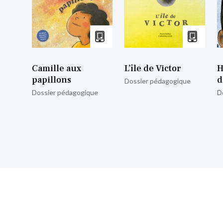
Camille aux
L’île de Victor
H
papillons
d
Dossier pédagogique
Dossier pédagogique
D