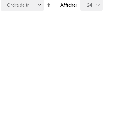
Par
Afficher
ordre
décroissant