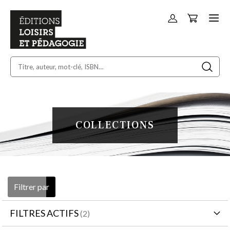
Panier
Allez
au
contenu
COLLECTIONS
Filtrer par
FILTRES ACTIFS