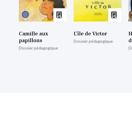
Camille aux
L’île de Victor
H
papillons
d
Dossier pédagogique
Dossier pédagogique
D
nscrire à notre lettre d’informa