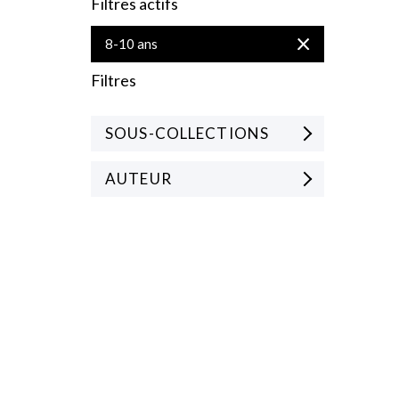
Filtres actifs
Supprimer
8-10 ans
cet
Élément
Filtres
SOUS-COLLECTIONS
AUTEUR