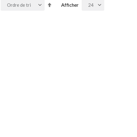
Par
Afficher
ordre
décroissant