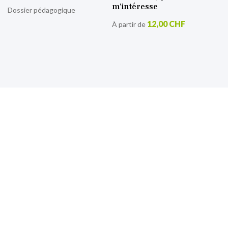
m’intéresse
Dossier pédagogique
12,00 CHF
À partir de
S’inscrire à notre lettre
d’information
Retrouvez toutes nos actualités.
Sign
Up
for
Our
Newsletter: