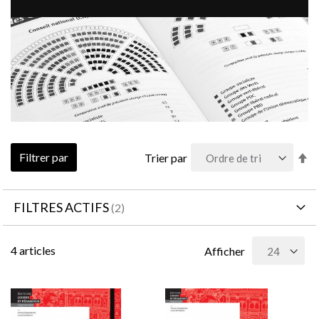
Pa
Filtrer par
Trier par
or
dé
FILTRES ACTIFS
4
articles
Afficher