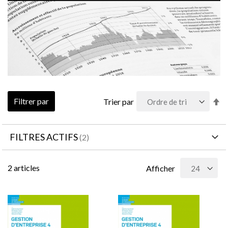
Pa
Filtrer par
Trier par
or
dé
FILTRES ACTIFS
2
articles
Afficher