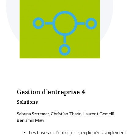
Skip
to
the
beginning
Gestion d’entreprise 4
of
the
Solutions
images
Sabrina Sztremer
,
Christian Tharin
,
Laurent Gemelli
,
gallery
Benjamin Migy
Les bases de l’entreprise, expliquées simplement