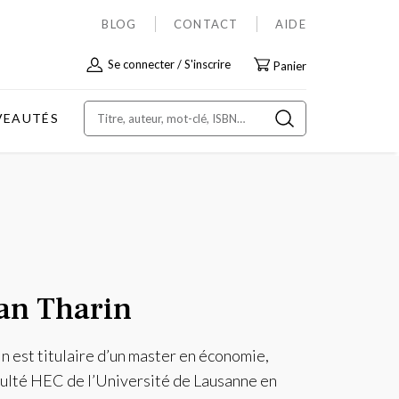
BLOG
CONTACT
AIDE
Allez
Se connecter
S'inscrire
Panier
au
contenu
VEAUTÉS
ian Tharin
n est titulaire d’un master en économie,
culté HEC de l’Université de Lausanne en