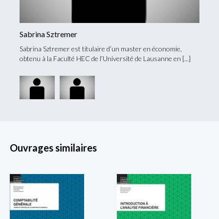
Sabrina Sztremer
Chris
,
Sabrina Sztremer est titulaire d’un master en économie,
Christ
n
obtenu à la Faculté HEC de l’Université de Lausanne en
obtenu
Ouvrages similaires