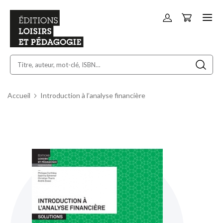
Panier
Allez
au
contenu
Accueil
Introduction à l’analyse financière
Skip
to
the
end
of
the
images
gallery