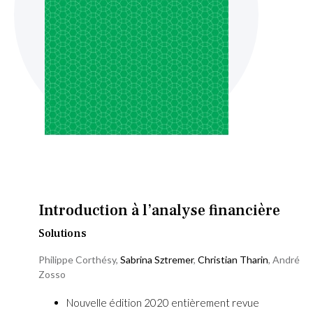
Skip
to
the
beginning
Introduction à l’analyse financière
of
the
Solutions
images
Philippe Corthésy
,
Sabrina Sztremer
,
Christian Tharin
,
André
gallery
Zosso
Nouvelle édition 2020 entièrement revue