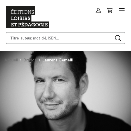
Panier
Allez
au
contenu
Accueil
Brands
Laurent Gemelli