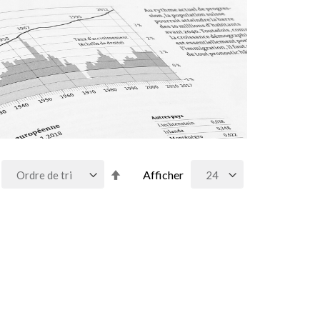
Par
Afficher
ordre
décroissant