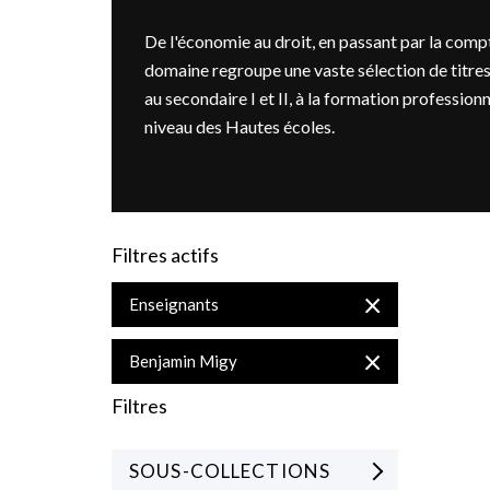
De l'économie au droit, en passant par la compt
domaine regroupe une vaste sélection de titres
au secondaire I et II, à la formation professionn
niveau des Hautes écoles.
Filtres actifs
Supprimer
Enseignants
cet
Élément
Supprimer
Benjamin Migy
cet
Élément
Filtres
SOUS-COLLECTIONS