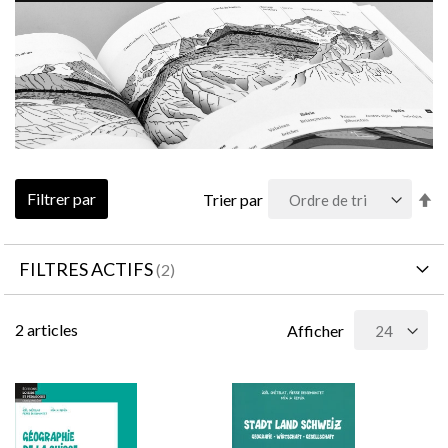
Pa
Filtrer par
Trier par
or
dé
FILTRES ACTIFS
2
articles
Afficher