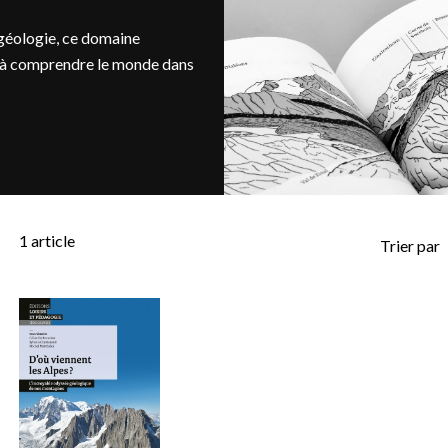
a géologie, ce domaine
és à comprendre le monde dans
1
article
Trier par