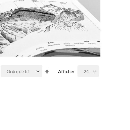
Par
Afficher
ordre
décroissant