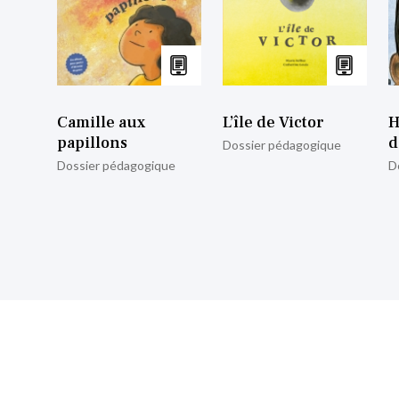
Camille aux
L’île de Victor
H
papillons
d
Dossier pédagogique
Dossier pédagogique
D