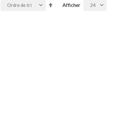
Par
Afficher
ordre
décroissant