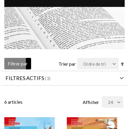
Pa
Filtrer par
Trier par
or
dé
FILTRES ACTIFS
6
articles
Afficher