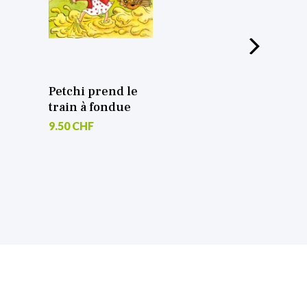
etchi prend le
Petchi et les
rain à fondue
pirates du Léman
.50 CHF
9.50 CHF