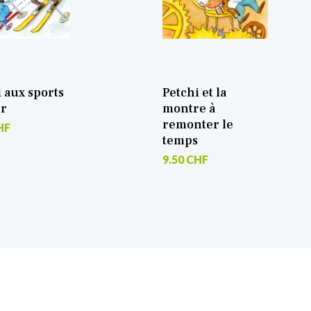
s
Petchi et la
P
montre à
t
remonter le
9
temps
9.50 CHF