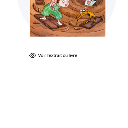
Skip
Voir l’extrait du livre
to
the
beginning
of
the
images
gallery