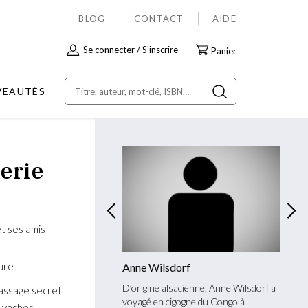
BLOG
CONTACT
AIDE
Allez
Se connecter
S'inscrire
Panier
au
contenu
VEAUTÉS
terie
et ses amis
ure
in Knobil
Anne Wilsdorf
Benja
méricain aux origines
D’origine alsacienne, Anne Wilsdorf a
Franco
passage secret
 Benjamin Knobil s’est fait
voyagé en cigogne du Congo à
nomade
s vaches