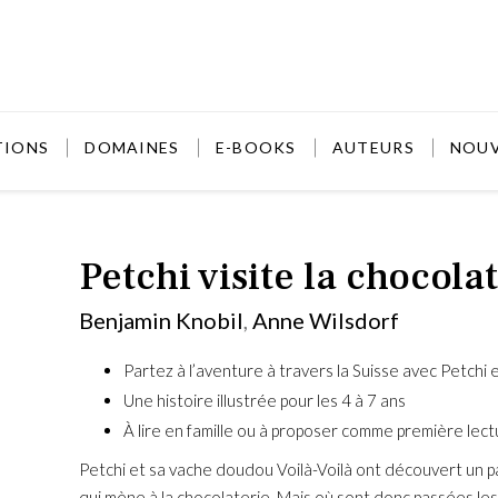
TIONS
DOMAINES
E-BOOKS
AUTEURS
NOU
Petchi visite la chocola
Benjamin Knobil
,
Anne Wilsdorf
Partez à l’aventure à travers la Suisse avec Petchi 
Une histoire illustrée pour les 4 à 7 ans
À lire en famille ou à proposer comme première lect
Benjam
Franco-A
Petchi et sa vache doudou Voilà-Voilà ont découvert un 
nomades,
qui mène à la chocolaterie. Mais où sont donc passées le