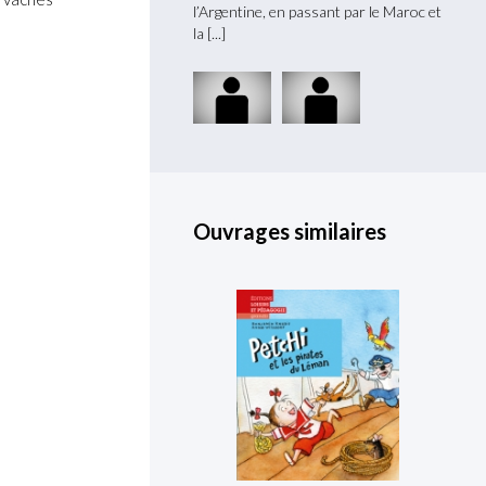
 un jour par une irrésistible
l’Argentine, en passant par le Maroc et
captur
la
Suiss
Ouvrages similaires