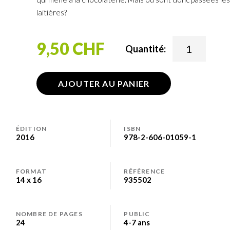
capturer
laitières?
Suisse
9,50 CHF
Quantité:
AJOUTER AU PANIER
ÉDITION
ISBN
2016
978-2-606-01059-1
FORMAT
RÉFÉRENCE
14 x 16
935502
NOMBRE DE PAGES
PUBLIC
24
4-7 ans