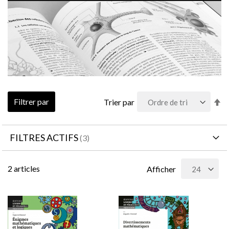
Pa
Filtrer par
Trier par
or
dé
FILTRES ACTIFS
2
articles
Afficher