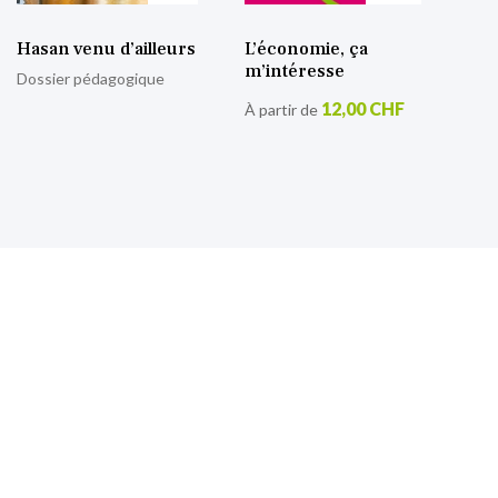
Hasan venu d’ailleurs
L’économie, ça
m’intéresse
Dossier pédagogique
12,00 CHF
À partir de
S’inscrire à notre lettre
d’information
Retrouvez toutes nos actualités.
Sign
Up
for