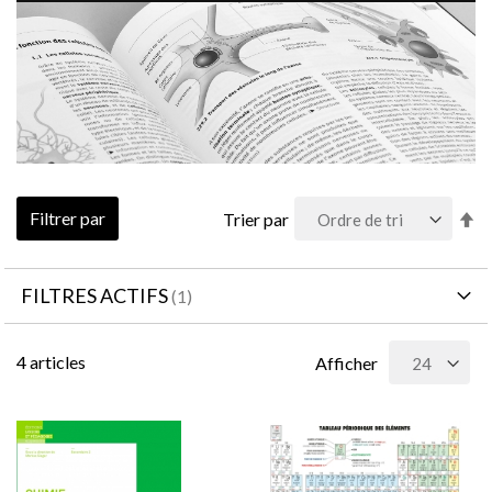
Pa
Filtrer par
Trier par
or
dé
FILTRES ACTIFS
4
articles
Afficher