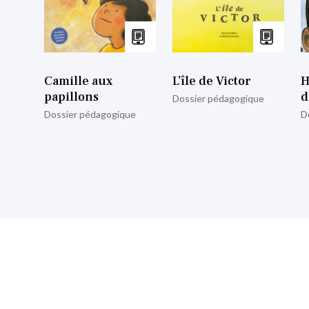
Camille aux
L’île de Victor
H
papillons
d
Dossier pédagogique
Dossier pédagogique
D
nscrire à notre lettre d’informa