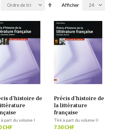
Par
Afficher
ordre
décroissant
cis d’histoire de
Précis d’histoire de
littérature
la littérature
nçaise
française
 à part du volume I
Tiré à part du volume II
0 CHF
7.50 CHF