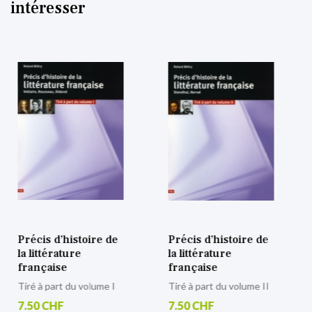
intéresser
oire de
Précis d’histoire de
Précis d’histoi
la littérature
la littérature
française
française
Tiré à part du volume II
Tiré à part du volu
7.50 CHF
7.50 CHF