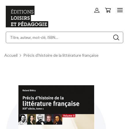
Panier
Allez
au
contenu
Accueil
Précis d’histoire de la littérature française
Skip
to
the
end
of
the
images
gallery