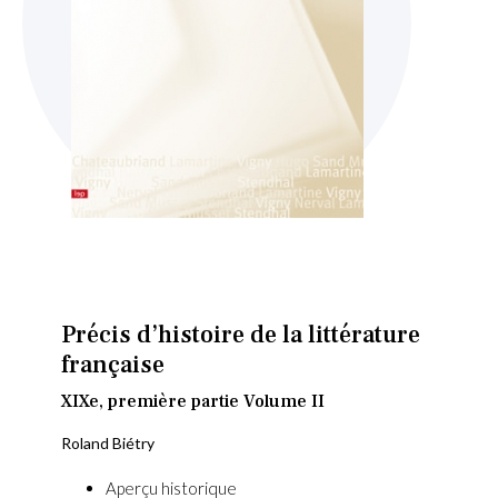
Skip
to
the
beginning
Précis d’histoire de la littérature
of
française
the
images
XIXe, première partie Volume II
gallery
Roland Biétry
Aperçu historique