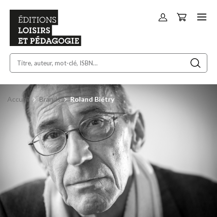
Panier
Allez
au
contenu
Accueil
Brands
Roland Biétry