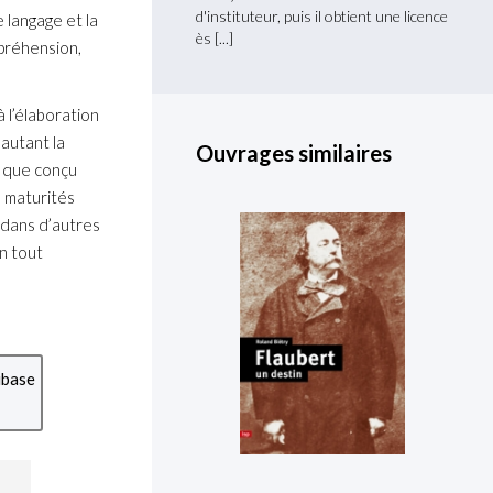
d'instituteur, puis il obtient une licence
 langage et la
ès
mpréhension,
 l’élaboration
 autant la
Ouvrages similaires
n que conçu
e maturités
t dans d’autres
un tout
ubase