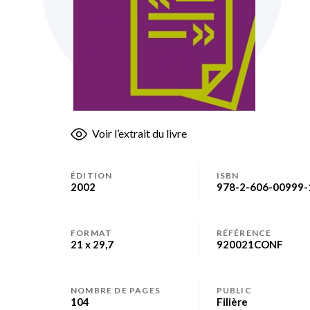
Skip
Voir l’extrait du livre
to
the
beginning
ÉDITION
ISBN
of
2002
978-2-606-00999-
the
images
gallery
FORMAT
RÉFÉRENCE
21 x 29,7
920021CONF
NOMBRE DE PAGES
PUBLIC
104
Filière