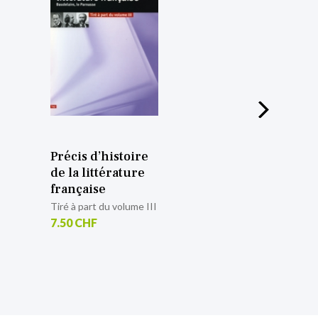
Précis d’histoire
de la littérature
française
du Moyen âge au XVIIIe
Volume I
32.00 CHF