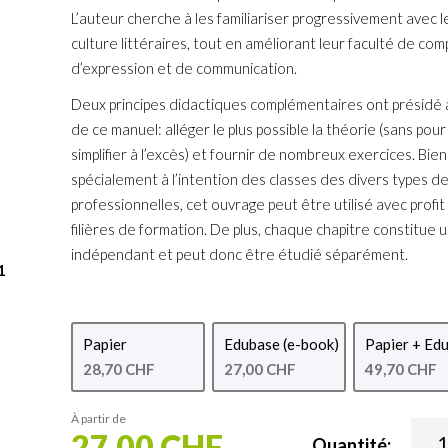
L’auteur cherche à les familiariser progressivement avec le
culture littéraires, tout en améliorant leur faculté de co
d’expression et de communication.
Deux principes didactiques complémentaires ont présidé à
de ce manuel: alléger le plus possible la théorie (sans pour
simplifier à l’excès) et fournir de nombreux exercices. Bie
spécialement à l’intention des classes des divers types d
professionnelles, cet ouvrage peut être utilisé avec profi
filières de formation. De plus, chaque chapitre constitue 
indépendant et peut donc être étudié séparément.
1
Papier
Edubase (e-book)
Papier + Ed
28,70 CHF
27,00 CHF
49,70 CHF
À partir de
27,00 CHF
Quantité: