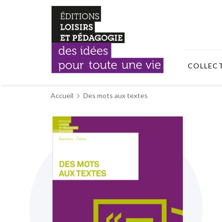
COLLEC
Accueil
Des mots aux textes
Skip
to
the
end
of
the
images
gallery