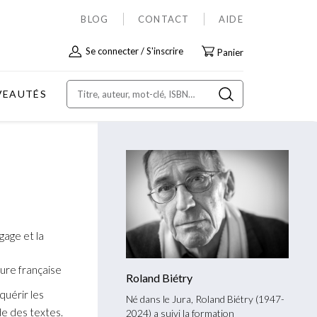
BLOG
CONTACT
AIDE
Allez
Se connecter
S'inscrire
Panier
au
contenu
VEAUTÉS
gage et la
ure française
Roland Biétry
quérir les
Né dans le Jura, Roland Biétry (1947-
de des textes.
2024) a suivi la formation