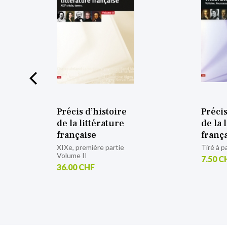
Précis d’histoire
Précis
de la littérature
de la 
française
franç
Tiré à part du volume I
Tiré à p
7.50 CHF
7.50 C