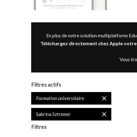
En plus de notre solution multiplatfome Edu
Téléchargez directement chez Apple votre 
Vous tro
Filtres actifs
Supprimer
Formation universitaire
cet
Élément
Supprimer
Sabrina Sztremer
cet
Élément
Filtres