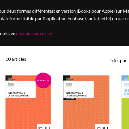
us deux formes différentes: en version iBooks pour Apple (sur M
ateforme lisible par l’application Edubase (sur tablette) ou par u
books en
cliquant sur ce lien
10
articles
Trier par