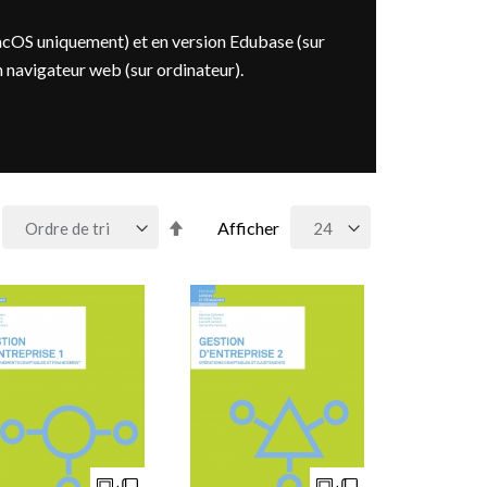
acOS uniquement) et en version Edubase (sur
n navigateur web (sur ordinateur).
Par
Afficher
ordre
décroissant