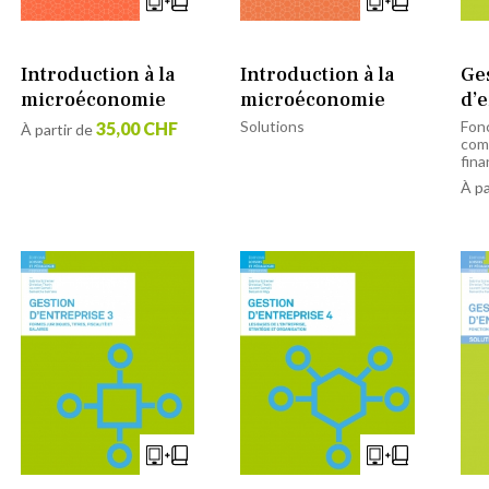
Introduction à la
Introduction à la
Ge
microéconomie
microéconomie
d’e
Solutions
Fon
35,00 CHF
À partir de
com
fin
À pa