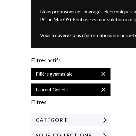
Nous proposons nos ouvrages électroniques so
PC ou MacOS). Edubase est une solution multipl
Vous trouverez plus d’informations sur nos e-
Filtres actifs
Supprimer
Filière gymnasiale
cet
Élément
Supprimer
Laurent Gemelli
cet
Élément
Filtres
CATÉGORIE
SOUS-COLLECTIONS