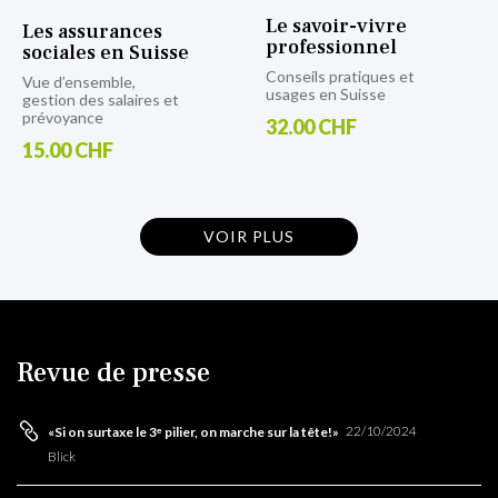
Le savoir-vivre
Les assurances
professionnel
sociales en Suisse
Conseils pratiques et
Vue d’ensemble,
usages en Suisse
gestion des salaires et
prévoyance
32.00 CHF
15.00 CHF
VOIR PLUS
Revue de presse
22/10/2024
«Si on surtaxe le 3ᵉ pilier, on marche sur la tête!»
14
Blick