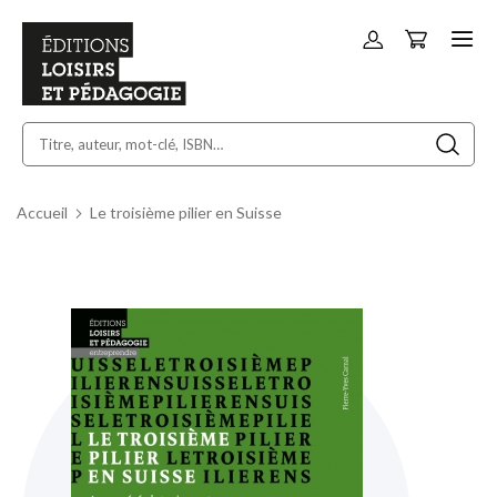
Panier
Allez
au
contenu
Accueil
Le troisième pilier en Suisse
Skip
to
the
end
of
the
images
gallery