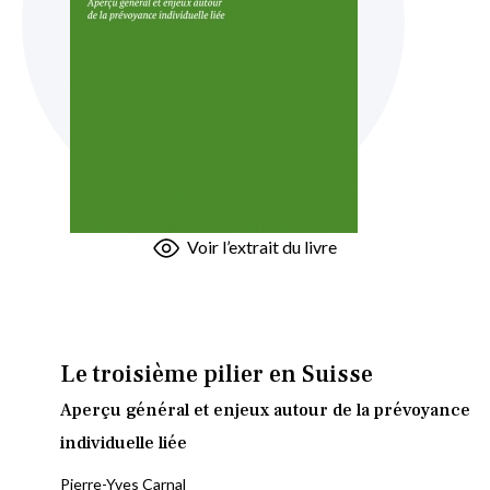
Skip
Voir l’extrait du livre
to
the
beginning
of
the
Le troisième pilier en Suisse
images
Aperçu général et enjeux autour de la prévoyance
gallery
individuelle liée
Pierre-Yves Carnal