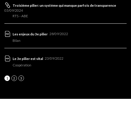
Troisième pilier: un système qui manque parfois de transparence
03/09/2024
RTS – ABE
28/09/2022
Les enjeux du 3e pilier
Bilan
23/09/2022
Le 3e pilier est vital
Coopération
1
2
3