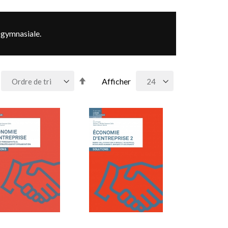
t gymnasiale.
Par
Afficher
ordre
décroissant