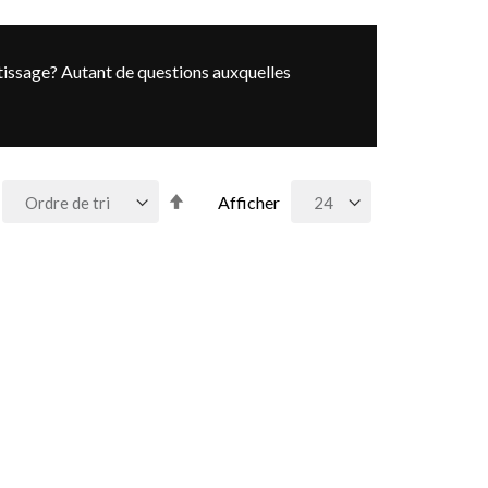
issage? Autant de questions auxquelles
Par
Afficher
ordre
décroissant