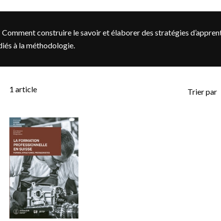
omment construire le savoir et élaborer des stratégies d’apprent
diés à la méthodologie.
1
article
Trier par