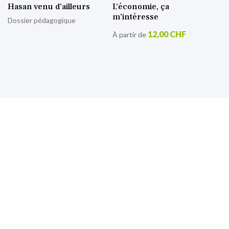
Hasan venu d’ailleurs
L’économie, ça
m’intéresse
Dossier pédagogique
12,00 CHF
À partir de
S’inscrire à notre lettre
d’information
Retrouvez toutes nos actualités.
Sign
Up
for
Our