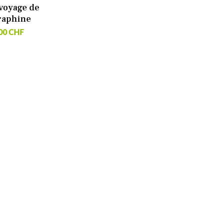
 voyage de
raphine
00 CHF