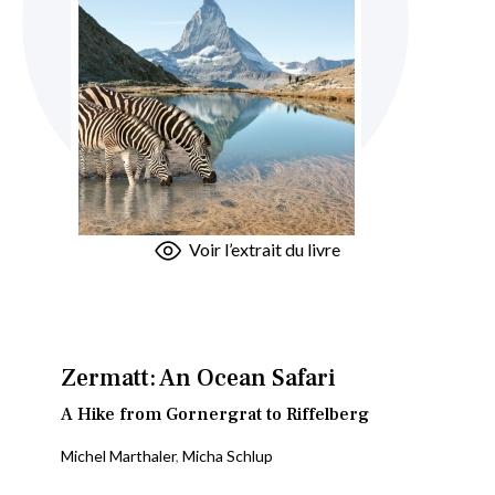
Skip
Voir l’extrait du livre
to
the
beginning
of
the
Zermatt: An Ocean Safari
images
A Hike from Gornergrat to Riffelberg
gallery
Michel Marthaler
,
Micha Schlup