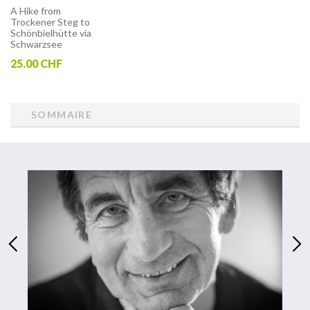
A Hike from
Trockener Steg to
Schönbielhütte via
Schwarzsee
25.00 CHF
SOMMAIRE