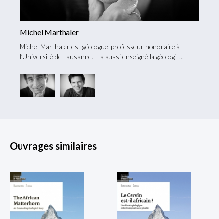
Michel Marthaler
Micha
se sur
Michel Marthaler est géologue, professeur honoraire à
Micha 
l’Université de Lausanne. Il a aussi enseigné la géologi
l’Hima
Ouvrages similaires