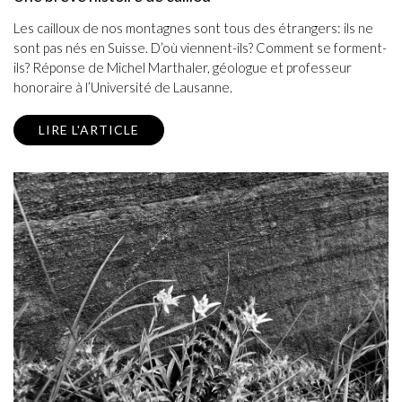
Les cailloux de nos montagnes sont tous des étrangers: ils ne
sont pas nés en Suisse. D’où viennent-ils? Comment se forment-
ils? Réponse de Michel Marthaler, géologue et professeur
honoraire à l’Université de Lausanne.
LIRE L'ARTICLE