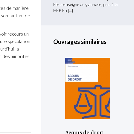
Elle a enseigné au gymnase, puis à la
xes de manière
HEP. En
i sont autant de
voir recours un
Ouvrages similaires
 pure spéculation
urd’hui, la
on des minorités
Acquis de droit