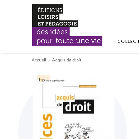
COLLEC
Accueil
Acquis de droit
Skip
to
the
end
of
the
images
gallery