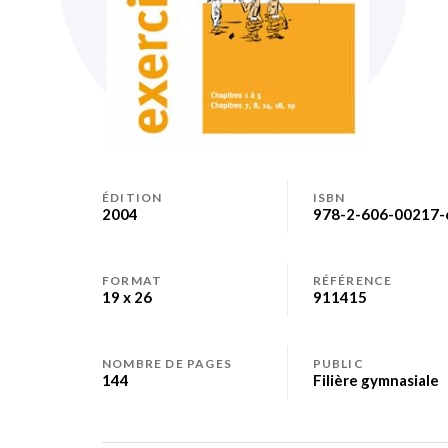
Skip
to
ÉDITION
ISBN
2004
978-2-606-00217-
the
beginning
of
FORMAT
RÉFÉRENCE
the
19 x 26
911415
images
gallery
NOMBRE DE PAGES
PUBLIC
144
Filière gymnasiale