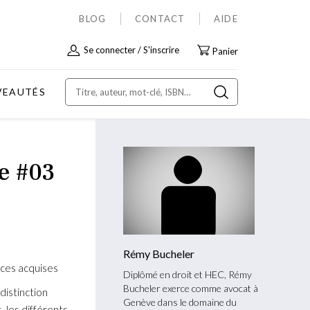
BLOG
CONTACT
AIDE
Allez
Se connecter
S'inscrire
Panier
au
contenu
VEAUTÉS
se #03
Rémy Bucheler
nces acquises
Diplômé en droit et HEC, Rémy
Bucheler exerce comme avocat à
distinction
Genève dans le domaine du
, les différents