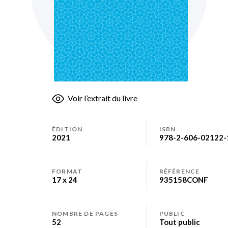
Skip
Voir l’extrait du livre
to
the
beginning
ÉDITION
ISBN
of
2021
978-2-606-02122-
the
images
gallery
FORMAT
RÉFÉRENCE
17 x 24
935158CONF
NOMBRE DE PAGES
PUBLIC
52
Tout public