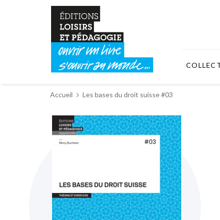
COLLEC
Accueil
Les bases du droit suisse #03
Skip
to
the
end
of
the
images
gallery