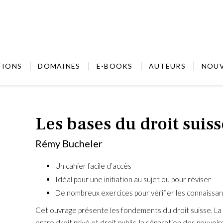
TIONS
DOMAINES
E-BOOKS
AUTEURS
NOU
Les bases du droit suis
Rémy Bucheler
Un cahier facile d’accès
Idéal pour une initiation au sujet ou pour réviser
De nombreux exercices pour vérifier les connaissa
Cet ouvrage présente les fondements du droit suisse. La 
entre droit privé et droit public, la séparation des pouvoirs