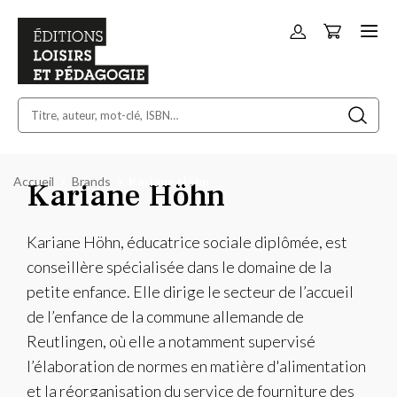
Panier
Allez
au
contenu
Accueil
Brands
Kariane Höhn
Kariane Höhn
Kariane Höhn, éducatrice sociale diplômée, est
conseillère spécialisée dans le domaine de la
petite enfance. Elle dirige le secteur de l’accueil
de l’enfance de la commune allemande de
Reutlingen, où elle a notamment supervisé
l’élaboration de normes en matière d'alimentation
et la réorganisation du service de fourniture des