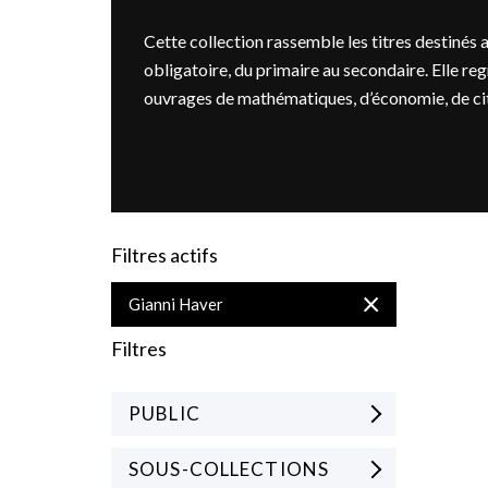
Cette collection rassemble les titres destinés a
obligatoire, du primaire au secondaire. Elle 
ouvrages de mathématiques, d’économie, de cit
Filtres actifs
Supprimer
Gianni Haver
cet
Élément
Filtres
PUBLIC
SOUS-COLLECTIONS