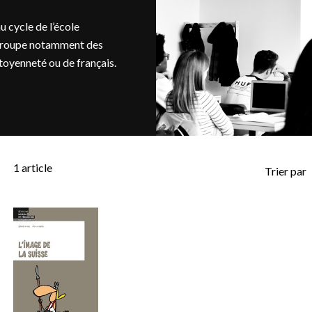
u cycle de l’école
regroupe notamment des
oyenneté ou de français.
1
article
Trier par