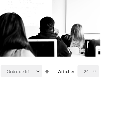
Par
Afficher
ordre
décroissant